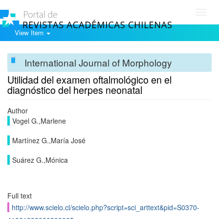
Toggl
navig
View Item
International Journal of Morphology
Utilidad del examen oftalmológico en el
diagnóstico del herpes neonatal
Author
Vogel G.,Marlene
Martínez G.,María José
Suárez G.,Mónica
Full text
http://www.scielo.cl/scielo.php?script=sci_arttext&pid=S0370-