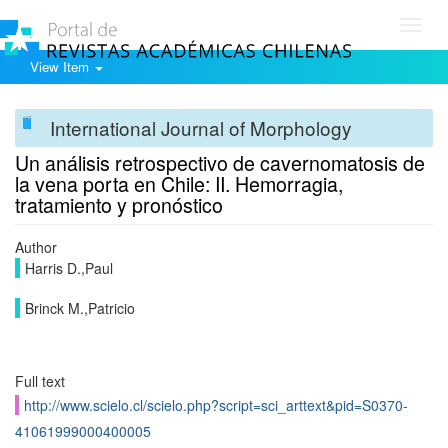
Toggl
navig
View Item
International Journal of Morphology
Un análisis retrospectivo de cavernomatosis de
la vena porta en Chile: II. Hemorragia,
tratamiento y pronóstico
Author
Harris D.,Paul
Brinck M.,Patricio
Full text
http://www.scielo.cl/scielo.php?script=sci_arttext&pid=S0370-
41061999000400005