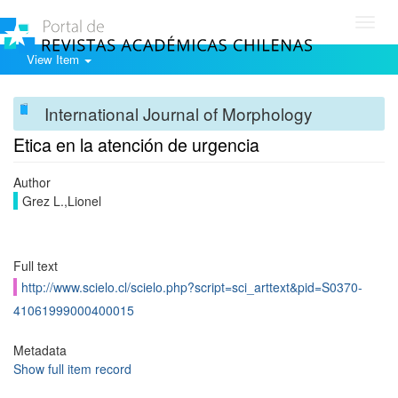
Toggl
navig
View Item
International Journal of Morphology
Etica en la atención de urgencia
Author
Grez L.,Lionel
Full text
http://www.scielo.cl/scielo.php?script=sci_arttext&pid=S0370-
41061999000400015
Metadata
Show full item record