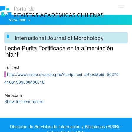
Toggl
navig
View Item
International Journal of Morphology
Leche Purita Fortificada en la alimentación
infantil
Full text
http://www.scielo.cl/scielo.php?script=sci_arttext&pid=S0370-
41061999000400018
Metadata
Show full item record
Dirección de Servicios de Información y Bibliotecas (SISIB) -