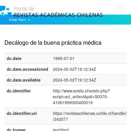
Toggl
navig
View Item
Show simple item record
Decálogo de la buena práctica médica
dc.date
1999-07-01
dc.date.accessioned
2024-05-02T19:12:34Z
dc.date.available
2024-05-02T19:12:34Z
dc.identifier
http://www.scielo.cl/scielo.php?
script=sci_arttext&pid=S0370-
41061999000400019
dc.identifier.uri
https://revistaschilenas.uchile.cl/handle/2
/242577
dc.format
text/html