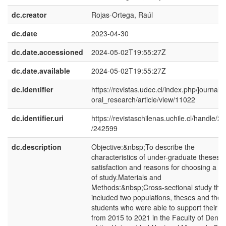
dc.creator
Rojas-Ortega, Raúl
dc.date
2023-04-30
dc.date.accessioned
2024-05-02T19:55:27Z
dc.date.available
2024-05-02T19:55:27Z
dc.identifier
https://revistas.udec.cl/index.php/journal_
oral_research/article/view/11022
dc.identifier.uri
https://revistaschilenas.uchile.cl/handle/2
/242599
dc.description
Objective:&nbsp;To describe the
characteristics of under-graduate theses,
satisfaction and reasons for choosing a to
of study.Materials and
Methods:&nbsp;Cross-sectional study that
included two populations, theses and thes
students who were able to support their w
from 2015 to 2021 in the Faculty of Dentis