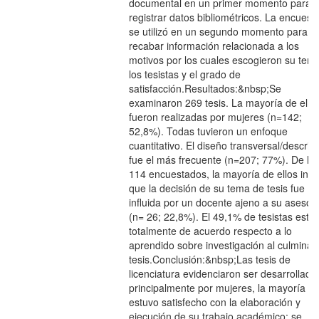
documental en un primer momento para
registrar datos bibliométricos. La encuest
se utilizó en un segundo momento para
recabar información relacionada a los
motivos por los cuales escogieron su tem
los tesistas y el grado de
satisfacción.Resultados:&nbsp;Se
examinaron 269 tesis. La mayoría de ella
fueron realizadas por mujeres (n=142;
52,8%). Todas tuvieron un enfoque
cuantitativo. El diseño transversal/descript
fue el más frecuente (n=207; 77%). De lo
114 encuestados, la mayoría de ellos indi
que la decisión de su tema de tesis fue
influida por un docente ajeno a su asesor
(n= 26; 22,8%). El 49,1% de tesistas estu
totalmente de acuerdo respecto a lo
aprendido sobre investigación al culminar
tesis.Conclusión:&nbsp;Las tesis de
licenciatura evidenciaron ser desarrollada
principalmente por mujeres, la mayoría
estuvo satisfecho con la elaboración y
ejecución de su trabajo académico; se