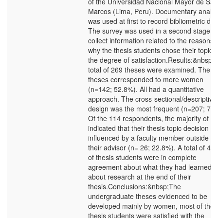
of the Universidad Nacional Mayor de San
Marcos (Lima, Peru). Documentary analys
was used at first to record bibliometric dat
The survey was used in a second stage to
collect information related to the reasons
why the thesis students chose their topic 
the degree of satisfaction.Results:&nbsp;
total of 269 theses were examined. The
theses corresponded to more women
(n=142; 52.8%). All had a quantitative
approach. The cross-sectional/descriptive
design was the most frequent (n=207; 77
Of the 114 respondents, the majority of t
indicated that their thesis topic decision w
influenced by a faculty member outside of
their advisor (n= 26; 22.8%). A total of 49
of thesis students were in complete
agreement about what they had learned
about research at the end of their
thesis.Conclusions:&nbsp;The
undergraduate theses evidenced to be
developed mainly by women, most of the
thesis students were satisfied with the