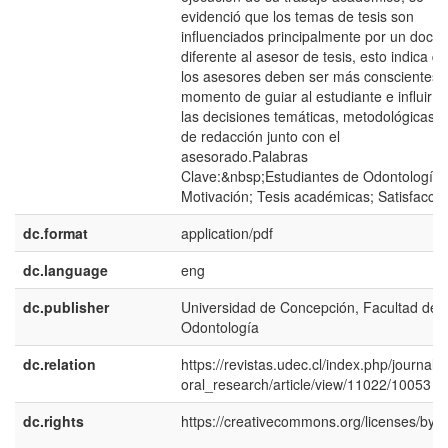
evidenció que los temas de tesis son
influenciados principalmente por un docen
diferente al asesor de tesis, esto indica q
los asesores deben ser más conscientes a
momento de guiar al estudiante e influir e
las decisiones temáticas, metodológicas y
de redacción junto con el
asesorado.Palabras
Clave:&nbsp;Estudiantes de Odontología;
Motivación; Tesis académicas; Satisfacció
dc.format
application/pdf
dc.language
eng
dc.publisher
Universidad de Concepción, Facultad de
Odontología
dc.relation
https://revistas.udec.cl/index.php/journal_
oral_research/article/view/11022/10053
dc.rights
https://creativecommons.org/licenses/by/4