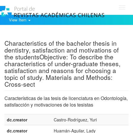
Toggl
navig
View Item
Show simple item record
Characteristics of the bachelor thesis in
dentistry, satisfaction and motivations of
the studentsObjective: To describe the
characteristics of under-graduate theses,
satisfaction and reasons for choosing a
topic of study. Materials and Methods:
Cross-sect
Características de las tesis de licenciatura en Odontología,
satisfacción y motivaciones de los tesistas
dc.creator
Castro-Rodríguez, Yuri
dc.creator
Huamán-Aguilar, Lady