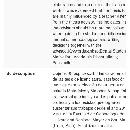
elaboration and execution of their academ
work; it was evidenced that the thesis topi
are mainly influenced by a teacher differen
from the thesis advisor, this indicates that
the advisors should be more conscious
when guiding the student and influencing 
thematic, methodological and writing
decisions together with the
advised.Keywords:&nbsp;Dental Students
Motivation; Academic Dissertations;
Satisfaction.
dc.description
Objetivo:&nbsp;Describir las característic
de las tesis de licenciatura, satisfacción y
motivos para la elección de un tema de
estudio.Materiales y Métodos:&nbsp;Estu
transversal que incluyó a dos poblaciones
las tesis y a los tesistas que lograron
sustentar sus trabajos desde el año 2015 
2021 en la Facultad de Odontología de la
Universidad Nacional Mayor de San Marc
(Lima, Perú). Se utilizó el análisis