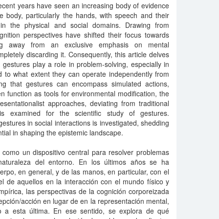
ecent years have seen an increasing body of evidence
the body, particularly the hands, with speech and their
ithin the physical and social domains. Drawing from
gnition perspectives have shifted their focus towards
ing away from an exclusive emphasis on mental
mpletely discarding it. Consequently, this article delves
 gestures play a role in problem-solving, especially in
d to what extent they can operate independently from
ing that gestures can encompass simulated actions,
ven function as tools for environmental modification, the
sentationalist approaches, deviating from traditional
is examined for the scientific study of gestures.
stures in social interactions is investigated, shedding
ntial in shaping the epistemic landscape.
 como un dispositivo central para resolver problemas
naturaleza del entorno. En los últimos años se ha
erpo, en general, y de las manos, en particular, con el
l de aquellos en la interacción con el mundo físico y
pírica, las perspectivas de la cognición corporeizada
epción/acción en lugar de en la representación mental,
 a esta última. En ese sentido, se explora de qué