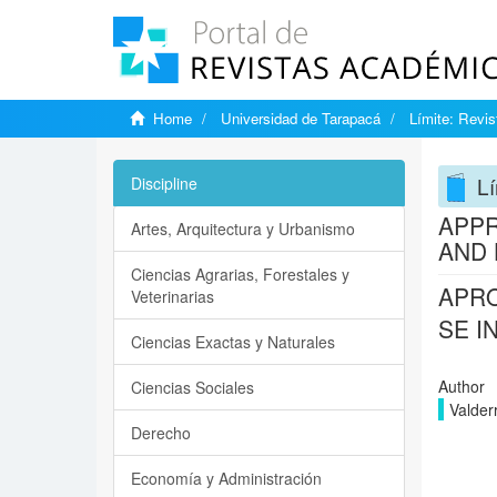
Home
Universidad de Tarapacá
Límite: Revist
Lí
Discipline
APPR
Artes, Arquitectura y Urbanismo
AND 
Ciencias Agrarias, Forestales y
APRO
Veterinarias
SE I
Ciencias Exactas y Naturales
Author
Ciencias Sociales
Valder
Derecho
Economía y Administración