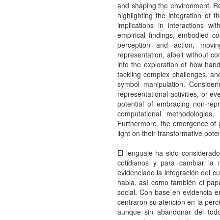
and shaping the environment. R
highlighting the integration of 
implications in interactions w
empirical findings, embodied co
perception and action, mov
representation, albeit without co
into the exploration of how hand
tackling complex challenges, an
symbol manipulation. Consider
representational activities, or e
potential of embracing non-repre
computational methodologies, 
Furthermore, the emergence of ge
light on their transformative pote
El lenguaje ha sido considerado
cotidianos y para cambiar la 
evidenciado la integración del cu
habla, así como también el pape
social. Con base en evidencia em
centraron su atención en la perc
aunque sin abandonar del todo