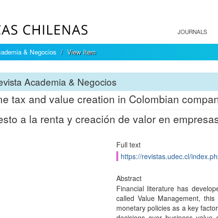
JOURNALS
cademia & Negocios
View Item
evista Academia & Negocios
e tax and value creation in Colombian compan
sto a la renta y creación de valor en empres
Full text
https://revistas.udec.cl/index.p
Abstract
Financial literature has devel
called Value Management, this
monetary policies as a key factor
decisions over business value 