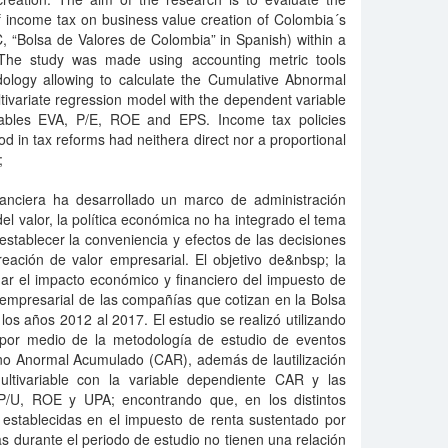
f income tax on business value creation of Colombia´s
 “Bolsa de Valores de Colombia” in Spanish) within a
 The study was made using accounting metric tools
ology allowing to calculate the Cumulative Abnormal
ltivariate regression model with the dependent variable
ables EVA, P/E, ROE and EPS. Income tax policies
od in tax reforms had neithera direct nor a proportional
;
inanciera ha desarrollado un marco de administración
l valor, la política económica no ha integrado el tema
stablecer la conveniencia y efectos de las decisiones
reación de valor empresarial. El objetivo de&nbsp; la
uar el impacto económico y financiero del impuesto de
 empresarial de las compañías que cotizan en la Bolsa
os años 2012 al 2017. El estudio se realizó utilizando
 por medio de la metodología de estudio de eventos
rno Anormal Acumulado (CAR), además de lautilización
ltivariable con la variable dependiente CAR y las
 P/U, ROE y UPA; encontrando que, en los distintos
s establecidas en el impuesto de renta sustentado por
as durante el periodo de estudio no tienen una relación