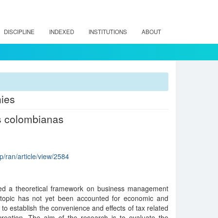
DISCIPLINE
INDEXED
INSTITUTIONS
ABOUT
ies
as colombianas
hp/ran/article/view/2584
oped a theoretical framework on business management
 topic has not yet been accounted for economic and
 to establish the convenience and effects of tax related
creation. The aim of the research is to evaluate the