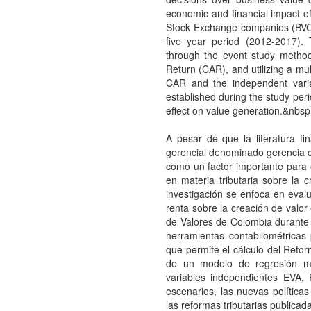
economic and financial impact o
Stock Exchange companies (BVC,
five year period (2012-2017).
through the event study method
Return (CAR), and utilizing a mu
CAR and the independent vari
established during the study peri
effect on value generation.&nbsp
A pesar de que la literatura f
gerencial denominado gerencia de
como un factor importante para e
en materia tributaria sobre la c
investigación se enfoca en eval
renta sobre la creación de valor
de Valores de Colombia durante l
herramientas contabilométricas
que permite el cálculo del Reto
de un modelo de regresión mu
variables independientes EVA,
escenarios, las nuevas política
las reformas tributarias publicad