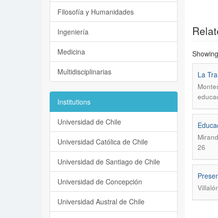
Filosofía y Humanidades
Relat
Ingeniería
Medicina
Showing 
Multidisciplinarias
La Tra
Monte
educac
Institutions
Universidad de Chile
Educac
Mirand
Universidad Católica de Chile
26
Universidad de Santiago de Chile
Presen
Universidad de Concepción
Villal
Universidad Austral de Chile