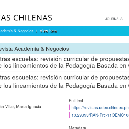
JOURNALS
cademia & Negocios
View Item
evista Academia & Negocios
tras escuelas: revisión curricular de propuest
 los lineamientos de la Pedagogía Basada en
tras escuelas: revisión curricular de propuest
 los lineamientos de la Pedagogía Basada en
Full text
n Villar, María Ignacia
https://revistas.udec.cl/index.p
10.29393/RAN-Prc-11OEMC10
Metadata