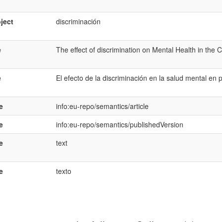
ject
discriminación
e
The effect of discrimination on Mental Health in the 
e
El efecto de la discriminación en la salud mental en 
e
info:eu-repo/semantics/article
e
info:eu-repo/semantics/publishedVersion
e
text
e
texto