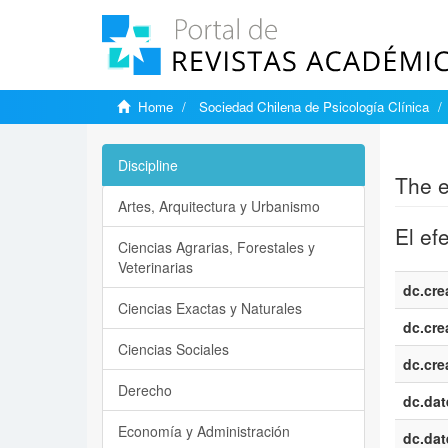
Home
Sociedad Chilena de Psicología Clínica
Show si
Discipline
The e
Artes, Arquitectura y Urbanismo
El ef
Ciencias Agrarias, Forestales y
Veterinarias
dc.cre
Ciencias Exactas y Naturales
dc.cre
Ciencias Sociales
dc.cre
Derecho
dc.dat
Economía y Administración
dc.dat