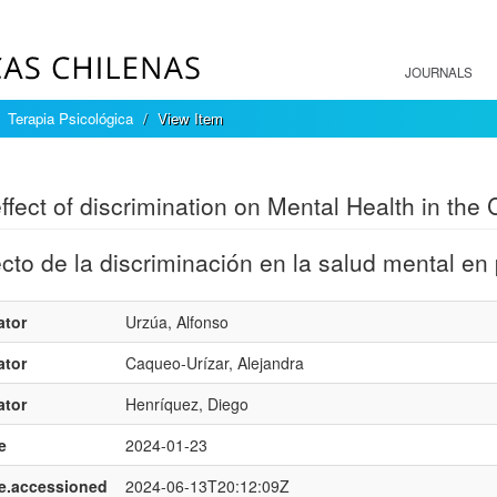
JOURNALS
Terapia Psicológica
View Item
mple item record
ffect of discrimination on Mental Health in the
ecto de la discriminación en la salud mental en
ator
Urzúa, Alfonso
ator
Caqueo-Urízar, Alejandra
ator
Henríquez, Diego
e
2024-01-23
e.accessioned
2024-06-13T20:12:09Z