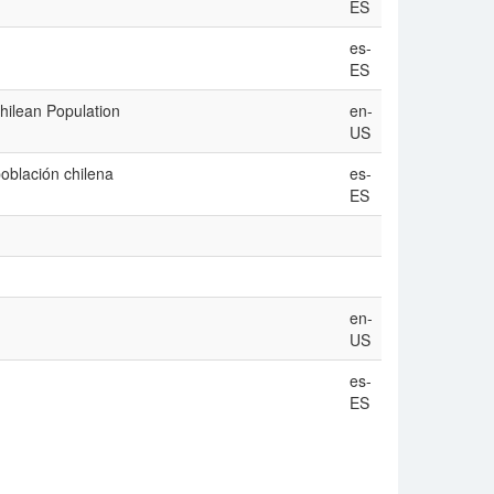
ES
es-
ES
Chilean Population
en-
US
población chilena
es-
ES
en-
US
es-
ES