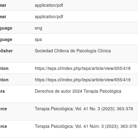
mat
application/pdf
mat
application/pdf
nguage
eng
nguage
spa
lisher
Sociedad Chilena de Psicología Clínica
ation
https://teps.cl/index.php/teps/article/view/655/418
ation
https://teps.cl/index.php/teps/article/view/655/419
hts
Derechos de autor 2024 Terapia Psicológica
rce
Terapia Psicológica; Vol. 41 No. 3 (2023); 363-378
rce
Terapia Psicológica; Vol. 41 Núm. 3 (2023); 363-378