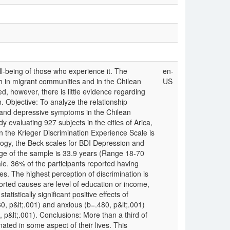
ll-being of those who experience it. The
en-
h in migrant communities and in the Chilean
US
d, however, there is little evidence regarding
n. Objective: To analyze the relationship
 and depressive symptoms in the Chilean
 evaluating 927 subjects in the cities of Arica,
n the Krieger Discrimination Experience Scale is
gy, the Beck scales for BDI Depression and
e of the sample is 33.9 years (Range 18-70
le. 36% of the participants reported having
es. The highest perception of discrimination is
rted causes are level of education or income,
tistically significant positive effects of
, p&lt;.001) and anxious (b=.480, p&lt;.001)
, p&lt;.001). Conclusions: More than a third of
ated in some aspect of their lives. This