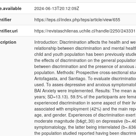
e.available
2024-06-13T20:12:09Z
tifier
https://teps.cl/index.php/teps/article/view/655
tifier.uri
https://revistaschilenas.uchile.cl/handle/2250/243331
cription
Introduction: Discrimination affects the health and we
relationship between discrimination and mental healt
child and youth population has been previously studie
the effects of discrimination on the general populatio
between discrimination and the presence of anxious
population. Methods: Prospective cross-sectional study
Antofagasta, and Santiago. To evaluate discriminatio
used. To asses depressive and anxious symptomatolo
BAI Anxiety were implemented. Results: The mean ag
years; SD=13.13). 59.5% of the participants are fema
experienced discrimination in some aspect of their liv
associated with employment (42%) and the main repo
age, and gender. Experiences of discrimination exert sta
moderate magnitude (b&gt;.30) on depressive (b=.460
symptomatology, the latter being interrelated (b=.636
the population studied reported having been discrimin