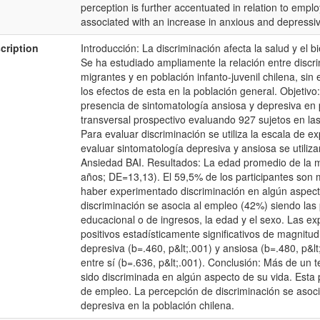
perception is further accentuated in relation to empl
associated with an increase in anxious and depressi
cription
Introducción: La discriminación afecta la salud y el 
Se ha estudiado ampliamente la relación entre disc
migrantes y en población infanto-juvenil chilena, si
los efectos de esta en la población general. Objetivo: 
presencia de sintomatología ansiosa y depresiva en 
transversal prospectivo evaluando 927 sujetos en las
Para evaluar discriminación se utiliza la escala de e
evaluar sintomatología depresiva y ansiosa se utiliz
Ansiedad BAI. Resultados: La edad promedio de la m
años; DE=13,13). El 59,5% de los participantes son 
haber experimentado discriminación en algún aspect
discriminación se asocia al empleo (42%) siendo las 
educacional o de ingresos, la edad y el sexo. Las ex
positivos estadísticamente significativos de magnit
depresiva (b=.460, p&lt;.001) y ansiosa (b=.480, p&lt
entre sí (b=.636, p&lt;.001). Conclusión: Más de un t
sido discriminada en algún aspecto de su vida. Esta 
de empleo. La percepción de discriminación se asoci
depresiva en la población chilena.