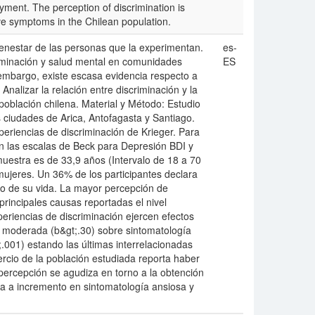
oyment. The perception of discrimination is
ve symptoms in the Chilean population.
bienestar de las personas que la experimentan.
es-
riminación y salud mental en comunidades
ES
n embargo, existe escasa evidencia respecto a
Analizar la relación entre discriminación y la
población chilena. Material y Método: Estudio
 ciudades de Arica, Antofagasta y Santiago.
xperiencias de discriminación de Krieger. Para
an las escalas de Beck para Depresión BDI y
uestra es de 33,9 años (Intervalo de 18 a 70
mujeres. Un 36% de los participantes declara
o de su vida. La mayor percepción de
principales causas reportadas el nivel
periencias de discriminación ejercen efectos
ud moderada (b&gt;.30) sobre sintomatología
;.001) estando las últimas interrelacionadas
ercio de la población estudiada reporta haber
percepción se agudiza en torno a la obtención
a a incremento en sintomatología ansiosa y