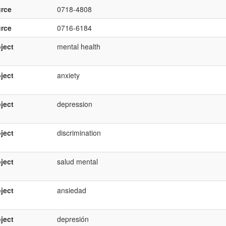
rce
0718-4808
rce
0716-6184
ject
mental health
ject
anxiety
ject
depression
ject
discrimination
ject
salud mental
ject
ansiedad
ject
depresión