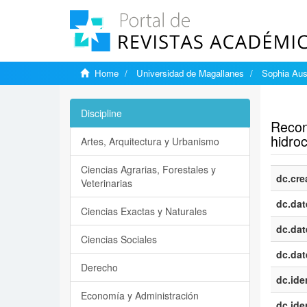
Home
Universidad de Magallanes
Sophia Aus
Show si
Discipline
Reconf
hidro
Artes, Arquitectura y Urbanismo
Ciencias Agrarias, Forestales y
dc.cre
Veterinarias
dc.dat
Ciencias Exactas y Naturales
dc.dat
Ciencias Sociales
dc.dat
Derecho
dc.iden
Economía y Administración
dc.iden