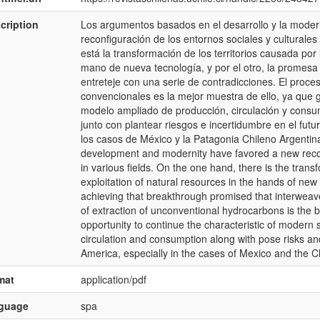
cription
Los argumentos basados en el desarrollo y la mode
reconfiguración de los entornos sociales y culturale
está la transformación de los territorios causada por
mano de nueva tecnología, y por el otro, la promes
entreteje con una serie de contradicciones. El proce
convencionales es la mejor muestra de ello, ya que 
modelo ampliado de producción, circulación y consum
junto con plantear riesgos e incertidumbre en el fut
los casos de México y la Patagonia Chileno Argen
development and modernity have favored a new reconf
in various fields. On the one hand, there is the transf
exploitation of natural resources in the hands of new
achieving that breakthrough promised that interweave
of extraction of unconventional hydrocarbons is the b
opportunity to continue the characteristic of modern 
circulation and consumption along with pose risks and
America, especially in the cases of Mexico and the 
mat
application/pdf
nguage
spa