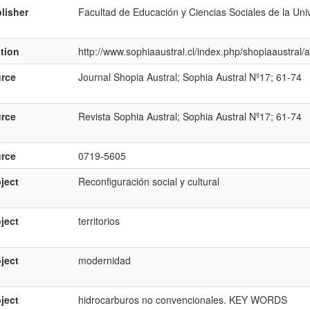
lisher
Facultad de Educación y Ciencias Sociales de la Un
ation
http://www.sophiaaustral.cl/index.php/shopiaaustral/a
rce
Journal Shopia Austral; Sophia Austral Nº17; 61-74
rce
Revista Sophia Austral; Sophia Austral Nº17; 61-74
rce
0719-5605
ject
Reconfiguración social y cultural
ject
territorios
ject
modernidad
ject
hidrocarburos no convencionales. KEY WORDS