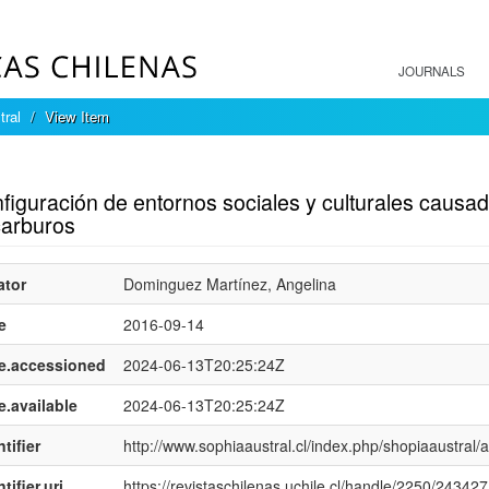
JOURNALS
tral
View Item
mple item record
iguración de entornos sociales y culturales causad
carburos
ator
Dominguez Martínez, Angelina
e
2016-09-14
e.accessioned
2024-06-13T20:25:24Z
e.available
2024-06-13T20:25:24Z
tifier
http://www.sophiaaustral.cl/index.php/shopiaaustral/a
tifier.uri
https://revistaschilenas.uchile.cl/handle/2250/243427