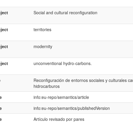
ject
Social and cultural reconfiguration
ject
territories
ject
modernity
ject
unconventional hydro-carbons.
e
Reconfiguración de entornos sociales y culturales c
hidrocarburos
e
info:eu-repo/semantics/article
e
info:eu-repo/semantics/publishedVersion
e
Artículo revisado por pares