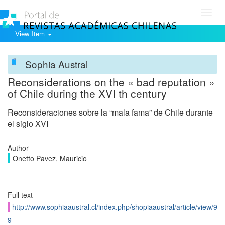
Toggl
navig
View Item
Sophia Austral
Reconsiderations on the « bad reputation »
of Chile during the XVI th century
Reconsideraciones sobre la “mala fama” de Chile durante
el siglo XVI
Author
Onetto Pavez, Mauricio
Full text
http://www.sophiaaustral.cl/index.php/shopiaaustral/article/view/9
9