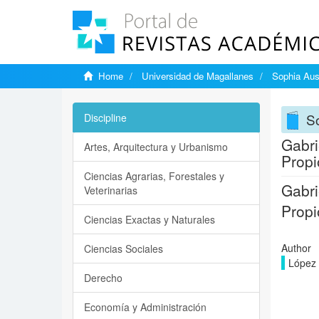
Home
Universidad de Magallanes
Sophia Aus
So
Discipline
Gabri
Artes, Arquitectura y Urbanismo
Propi
Ciencias Agrarias, Forestales y
Gabri
Veterinarias
Propi
Ciencias Exactas y Naturales
Author
Ciencias Sociales
López 
Derecho
Economía y Administración