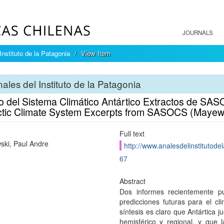
JOURNALS
Instituto de la Patagonia
View Item
ales del Instituto de la Patagonia
 del Sistema Climático Antártico Extractos de SASO
ctic Climate System Excerpts from SASOCS (Mayewsk
Full text
ki, Paul Andre
http://www.analesdelinstitutode
67
Abstract
Dos informes recientemente p
predicciones futuras para el cl
síntesis es claro que Antártica ju
hemisférico y regional, y que 