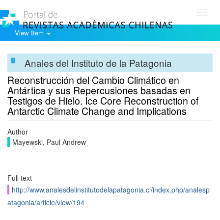
Toggl
navig
View Item
Anales del Instituto de la Patagonia
Reconstrucción del Cambio Climático en
Antártica y sus Repercusiones basadas en
Testigos de Hielo. Ice Core Reconstruction of
Antarctic Climate Change and Implications
Author
Mayewski, Paul Andrew
Full text
http://www.analesdelinstitutodelapatagonia.cl/index.php/analesp
atagonia/article/view/194