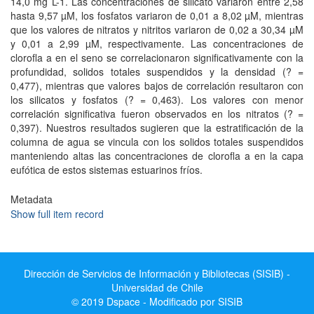
14,0 mg L-1. Las concentraciones de silicato variaron entre 2,58
hasta 9,57 µM, los fosfatos variaron de 0,01 a 8,02 µM, mientras
que los valores de nitratos y nitritos variaron de 0,02 a 30,34 µM
y 0,01 a 2,99 µM, respectivamente. Las concentraciones de
clorofla a en el seno se correlacionaron significativamente con la
profundidad, solidos totales suspendidos y la densidad (? =
0,477), mientras que valores bajos de correlación resultaron con
los silicatos y fosfatos (? = 0,463). Los valores con menor
correlación significativa fueron observados en los nitratos (? =
0,397). Nuestros resultados sugieren que la estratificación de la
columna de agua se vincula con los solidos totales suspendidos
manteniendo altas las concentraciones de clorofla a en la capa
eufótica de estos sistemas estuarinos fríos.
Metadata
Show full item record
Dirección de Servicios de Información y Bibliotecas (SISIB) -
Universidad de Chile
© 2019 Dspace - Modificado por SISIB