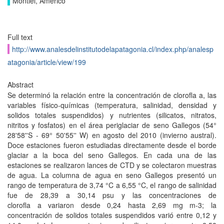
Montiel, Américo
Full text
http://www.analesdelinstitutodelapatagonia.cl/index.php/analesp
atagonia/article/view/199
Abstract
Se determinó la relación entre la concentración de clorofla a, las
variables físico-químicas (temperatura, salinidad, densidad y
solidos totales suspendidos) y nutrientes (silicatos, nitratos,
nitritos y fosfatos) en el área periglaciar de seno Gallegos (54°
28'58''S - 69° 50'55'' W) en agosto del 2010 (invierno austral).
Doce estaciones fueron estudiadas directamente desde el borde
glaciar a la boca del seno Gallegos. En cada una de las
estaciones se realizaron lances de CTD y se colectaron muestras
de agua. La columna de agua en seno Gallegos presentó un
rango de temperatura de 3,74 °C a 6,55 °C, el rango de salinidad
fue de 28,39 a 30,14 psu y las concentraciones de
clorofla a variaron desde 0,24 hasta 2,69 mg m-3; la
concentración de solidos totales suspendidos varió entre 0,12 y