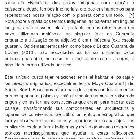
sabedoria vivenciada dos povos indígenas com relação à
paisagem, desde tempos imemoriais, oferece ensinamentos para
repensarmos nossa relação com o planeta como um todo. [1]
Nota sobre a grafia dos termos indígenas: as palavras em línguas
indígenas não possuem plural, portanto ao nos referirmos a um
povo utilizamos maiúscula no singular (ex.: os Guarani);
enquanto a utilização como adjetivo é em minúscula (ex.: escola
guarani). Os demais termos têm como base o Léxico Guarani, de
Dooley (2013). São respeitadas as formas utilizadas pelos
autores guarani e, no caso de citações de outros autores, é
mantida a forma utilizada por eles.
Este artículo busca tejer relaciones entre el habitar, el paisaje y
los pueblos originarios, especialmente los Mbyá Guaraní[1] del
Sur de Brasil. Buscamos relacionar a los seres con los elementos
que componen el paisaje y están presentes en sus narrativas de
origen y en las formas constructivas que crean para habitar este
paisaje, transformando sus componentes en arquitectura y
lugares de convivencia. Se utilizó un enfoque etnográfico que
incluye observaciones, diálogos y recorridos por los paisajes. Las
publicaciones de autores indígenas y no indígenas son referentes
teóricos interdisciplinarios que ayudan a estas reflexiones.