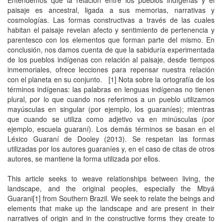
Entendemos que la relación entre los pueblos indígenas y el
paisaje es ancestral, ligada a sus memorias, narrativas y
cosmologías. Las formas constructivas a través de las cuales
habitan el paisaje revelan afecto y sentimiento de pertenencia y
parentesco con los elementos que forman parte del mismo. En
conclusión, nos damos cuenta de que la sabiduría experimentada
de los pueblos indígenas con relación al paisaje, desde tiempos
inmemoriales, ofrece lecciones para repensar nuestra relación
con el planeta en su conjunto. [1] Nota sobre la ortografía de los
términos indígenas: las palabras en lenguas indígenas no tienen
plural, por lo que cuando nos referimos a un pueblo utilizamos
mayúsculas en singular (por ejemplo, los guaraníes); mientras
que cuando se utiliza como adjetivo va en minúsculas (por
ejemplo, escuela guaraní). Los demás términos se basan en el
Léxico Guaraní de Dooley (2013). Se respetan las formas
utilizadas por los autores guaraníes y, en el caso de citas de otros
autores, se mantiene la forma utilizada por ellos.
This article seeks to weave relationships between living, the
landscape, and the original peoples, especially the Mbyá
Guarani[1] from Southern Brazil. We seek to relate the beings and
elements that make up the landscape and are present in their
narratives of origin and in the constructive forms they create to