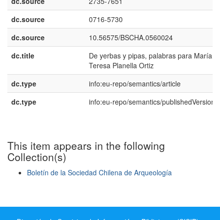
dc.source
2735-7651
dc.source
0716-5730
dc.source
10.56575/BSCHA.0560024
dc.title
De yerbas y pipas, palabras para María
Teresa Planella Ortiz
dc.type
info:eu-repo/semantics/article
dc.type
info:eu-repo/semantics/publishedVersion
This item appears in the following
Collection(s)
Boletín de la Sociedad Chilena de Arqueología
Show simple item record