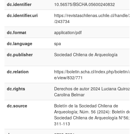
dc.identifier
10.56575/BSCHA.05600240832
dc.identifier.uri
https://revistaschilenas.uchile.cl/handle/2
/243734
dc.format
application/pdf
dc.language
spa
dc.publisher
Sociedad Chilena de Arqueología
dc.relation
https://boletin.scha.cl/index.php/boletin/art
e/view/832/771
dc.rights
Derechos de autor 2024 Luciana Quiroz,
Carolina Belmar
dc.source
Boletín de la Sociedad Chilena de
Arqueología; Núm. 56 (2024): Boletín de l
Sociedad Chilena de Arqueología N°56;
311-113