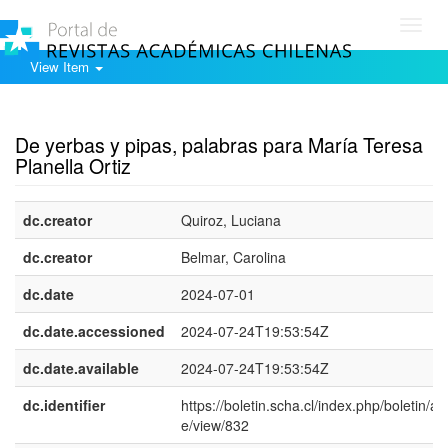
Toggl
navig
View Item
Show simple item record
De yerbas y pipas, palabras para María Teresa
Planella Ortiz
dc.creator
Quiroz, Luciana
dc.creator
Belmar, Carolina
dc.date
2024-07-01
dc.date.accessioned
2024-07-24T19:53:54Z
dc.date.available
2024-07-24T19:53:54Z
dc.identifier
https://boletin.scha.cl/index.php/boletin/art
e/view/832