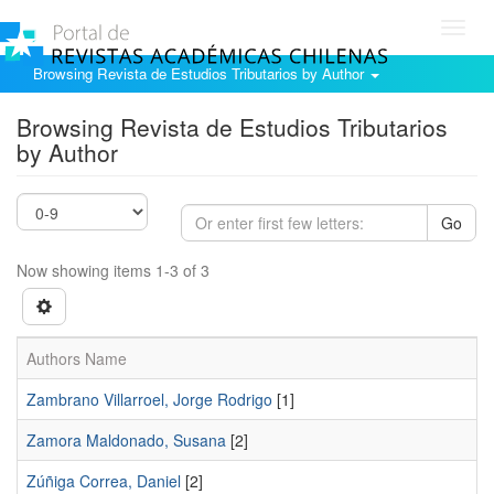
Toggl
navig
Browsing Revista de Estudios Tributarios by Author
Browsing Revista de Estudios Tributarios
by Author
Go
Now showing items 1-3 of 3
Authors Name
Zambrano Villarroel, Jorge Rodrigo
[1]
Zamora Maldonado, Susana
[2]
Zúñiga Correa, Daniel
[2]