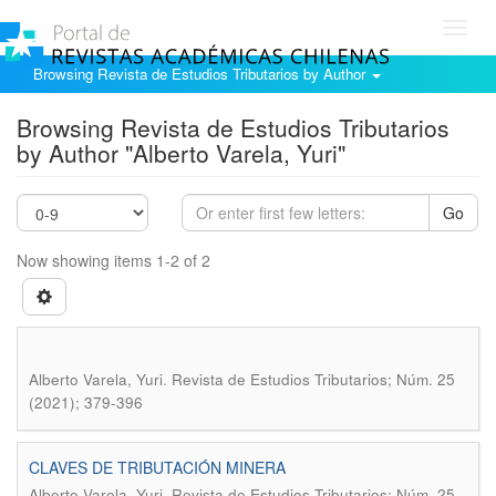
Toggl
navig
Browsing Revista de Estudios Tributarios by Author
Browsing Revista de Estudios Tributarios
by Author "Alberto Varela, Yuri"
Go
Now showing items 1-2 of 2
.
Alberto Varela, Yuri
Revista de Estudios Tributarios; Núm. 25
(2021); 379-396
CLAVES DE TRIBUTACIÓN MINERA
.
Alberto Varela, Yuri
Revista de Estudios Tributarios; Núm. 25