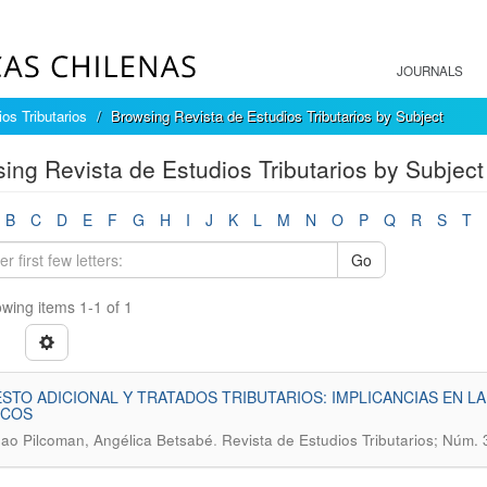
JOURNALS
os Tributarios
Browsing Revista de Estudios Tributarios by Subject
ing Revista de Estudios Tributarios by Subject
B
C
D
E
F
G
H
I
J
K
L
M
N
O
P
Q
R
S
T
Go
wing items 1-1 of 1
STO ADICIONAL Y TRATADOS TRIBUTARIOS: IMPLICANCIAS EN LA
ICOS
.
o Pilcoman, Angélica Betsabé
Revista de Estudios Tributarios; Núm. 