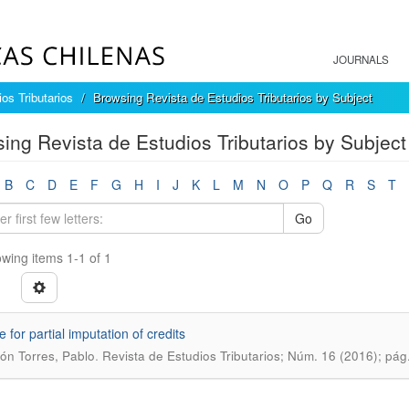
JOURNALS
os Tributarios
Browsing Revista de Estudios Tributarios by Subject
ing Revista de Estudios Tributarios by Subjec
B
C
D
E
F
G
H
I
J
K
L
M
N
O
P
Q
R
S
T
Go
wing items 1-1 of 1
 for partial imputation of credits
.
ón Torres, Pablo
Revista de Estudios Tributarios; Núm. 16 (2016); pág