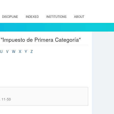
DISCIPLINE
INDEXED
INSTITUTIONS
ABOUT
t "Impuesto de Primera Categoría"
U
V
W
X
Y
Z
. 11-50