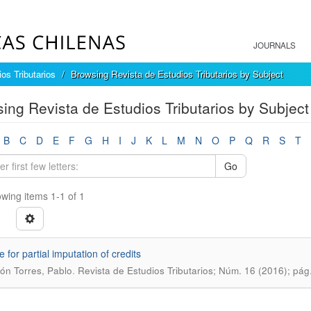
JOURNALS
os Tributarios
Browsing Revista de Estudios Tributarios by Subject
ing Revista de Estudios Tributarios by Subject
B
C
D
E
F
G
H
I
J
K
L
M
N
O
P
Q
R
S
T
Go
wing items 1-1 of 1
 for partial imputation of credits
.
ón Torres, Pablo
Revista de Estudios Tributarios; Núm. 16 (2016); pág