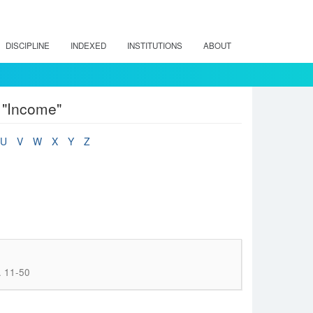
DISCIPLINE
INDEXED
INSTITUTIONS
ABOUT
 "Income"
U
V
W
X
Y
Z
. 11-50