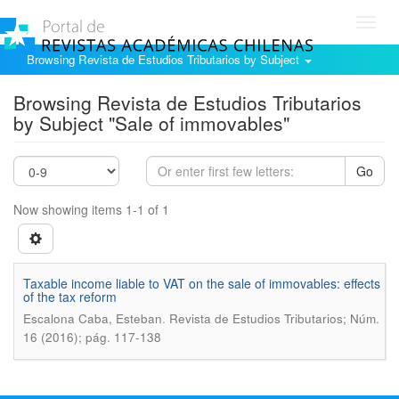
Toggl
navig
Browsing Revista de Estudios Tributarios by Subject
Browsing Revista de Estudios Tributarios
by Subject "Sale of immovables"
Go
Now showing items 1-1 of 1
Taxable income liable to VAT on the sale of immovables: effects
of the tax reform
.
Escalona Caba, Esteban
Revista de Estudios Tributarios; Núm.
16 (2016); pág. 117-138