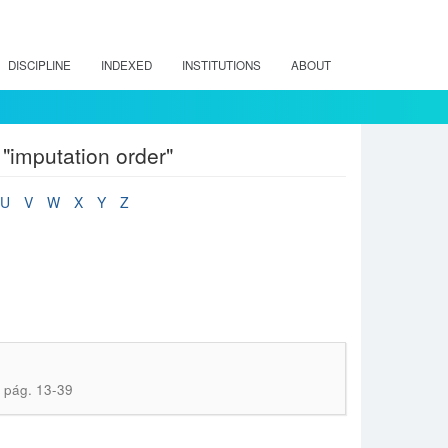
DISCIPLINE
INDEXED
INSTITUTIONS
ABOUT
"imputation order"
U
V
W
X
Y
Z
; pág. 13-39