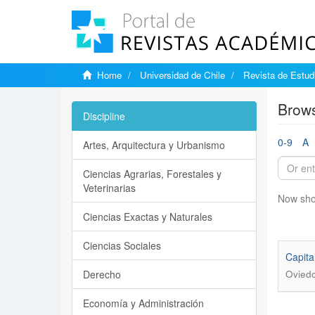
Home
Universidad de Chile
Revista de Estudi
Brows
Discipline
0-9
A
Artes, Arquitectura y Urbanismo
Ciencias Agrarias, Forestales y
Veterinarias
Now sho
Ciencias Exactas y Naturales
Ciencias Sociales
Capit
Derecho
Oviedo
Economía y Administración