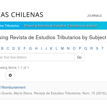
JOURNALS
os Tributarios
Browsing Revista de Estudios Tributarios by Subject
ing Revista de Estudios Tributarios by Subject 
B
C
D
E
F
G
H
I
J
K
L
M
N
O
P
Q
R
S
T
Go
wing items 1-1 of 1
al Reimbursement
.
 Duarte, María Elena
Revista de Estudios Tributarios; Núm. 15 (2016)