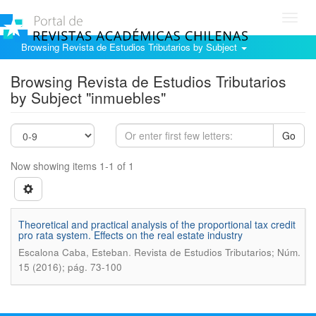
Toggl
navig
Browsing Revista de Estudios Tributarios by Subject
Browsing Revista de Estudios Tributarios
by Subject "inmuebles"
Go
Now showing items 1-1 of 1
Theoretical and practical analysis of the proportional tax credit
pro rata system. Effects on the real estate industry
.
Escalona Caba, Esteban
Revista de Estudios Tributarios; Núm.
15 (2016); pág. 73-100