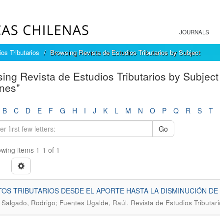
JOURNALS
os Tributarios
Browsing Revista de Estudios Tributarios by Subject
ing Revista de Estudios Tributarios by Subject
nes"
B
C
D
E
F
G
H
I
J
K
L
M
N
O
P
Q
R
S
T
Go
wing items 1-1 of 1
OS TRIBUTARIOS DESDE EL APORTE HASTA LA DISMINUCIÓN DE
.
 Salgado, Rodrigo; Fuentes Ugalde, Raúl
Revista de Estudios Tributar