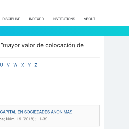
DISCIPLINE
INDEXED
INSTITUTIONS
ABOUT
 "mayor valor de colocación de
U
V
W
X
Y
Z
 CAPITAL EN SOCIEDADES ANÓNIMAS
ios; Núm. 19 (2018); 11-39