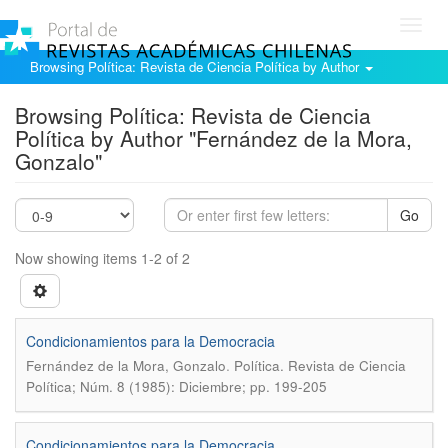
Toggl
navig
Browsing Política: Revista de Ciencia Política by Author
Browsing Política: Revista de Ciencia
Política by Author "Fernández de la Mora,
Gonzalo"
Go
Now showing items 1-2 of 2
Condicionamientos para la Democracia
.
Fernández de la Mora, Gonzalo
Política. Revista de Ciencia
Política; Núm. 8 (1985): Diciembre; pp. 199-205
Condicionamientos para la Democracia