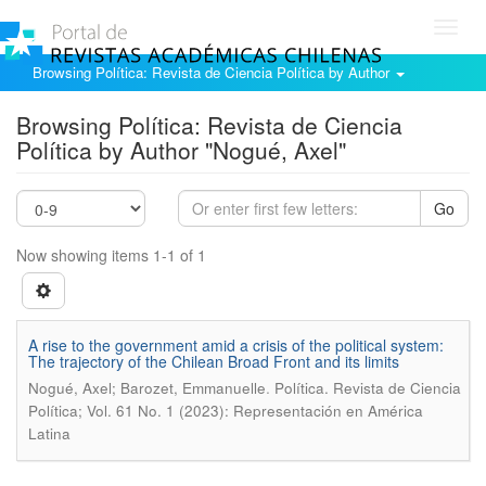
Toggl
navig
Browsing Política: Revista de Ciencia Política by Author
Browsing Política: Revista de Ciencia
Política by Author "Nogué, Axel"
Go
Now showing items 1-1 of 1
A rise to the government amid a crisis of the political system:
The trajectory of the Chilean Broad Front and its limits
.
Nogué, Axel; Barozet, Emmanuelle
Política. Revista de Ciencia
Política; Vol. 61 No. 1 (2023): Representación en América
Latina