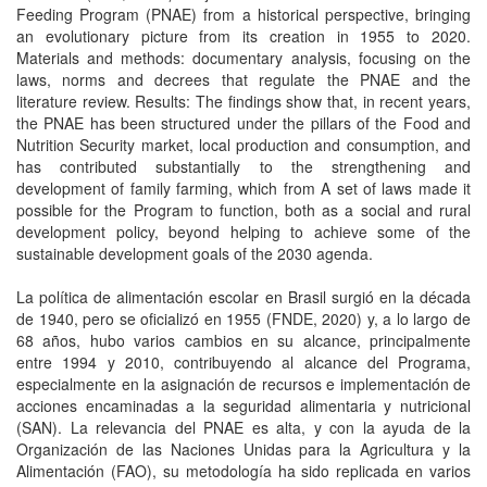
Feeding Program (PNAE) from a historical perspective, bringing
an evolutionary picture from its creation in 1955 to 2020.
Materials and methods: documentary analysis, focusing on the
laws, norms and decrees that regulate the PNAE and the
literature review. Results: The findings show that, in recent years,
the PNAE has been structured under the pillars of the Food and
Nutrition Security market, local production and consumption, and
has contributed substantially to the strengthening and
development of family farming, which from A set of laws made it
possible for the Program to function, both as a social and rural
development policy, beyond helping to achieve some of the
sustainable development goals of the 2030 agenda.
La política de alimentación escolar en Brasil surgió en la década
de 1940, pero se oficializó en 1955 (FNDE, 2020) y, a lo largo de
68 años, hubo varios cambios en su alcance, principalmente
entre 1994 y 2010, contribuyendo al alcance del Programa,
especialmente en la asignación de recursos e implementación de
acciones encaminadas a la seguridad alimentaria y nutricional
(SAN). La relevancia del PNAE es alta, y con la ayuda de la
Organización de las Naciones Unidas para la Agricultura y la
Alimentación (FAO), su metodología ha sido replicada en varios