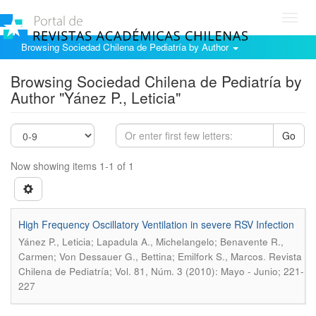
Toggl
navig
Browsing Sociedad Chilena de Pediatría by Author
Browsing Sociedad Chilena de Pediatría by
Author "Yánez P., Leticia"
Go
Now showing items 1-1 of 1
High Frequency Oscillatory Ventilation in severe RSV Infection
Yánez P., Leticia; Lapadula A., Michelangelo; Benavente R.,
.
Carmen; Von Dessauer G., Bettina; Emilfork S., Marcos
Revista
Chilena de Pediatría; Vol. 81, Núm. 3 (2010): Mayo - Junio; 221-
227