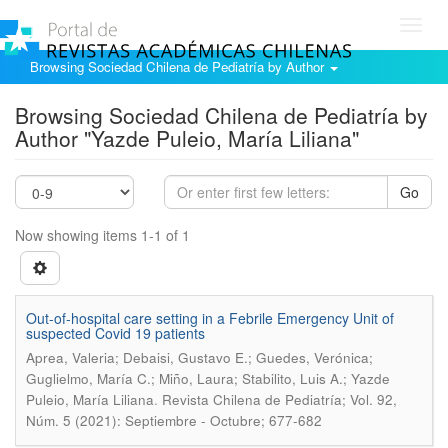
Toggl
navig
Browsing Sociedad Chilena de Pediatría by Author
Browsing Sociedad Chilena de Pediatría by
Author "Yazde Puleio, María Liliana"
Go
Now showing items 1-1 of 1
Out-of-hospital care setting in a Febrile Emergency Unit of
suspected Covid 19 patients
Aprea, Valeria; Debaisi, Gustavo E.; Guedes, Verónica;
Guglielmo, María C.; Miño, Laura; Stabilito, Luis A.; Yazde
.
Puleio, María Liliana
Revista Chilena de Pediatría; Vol. 92,
Núm. 5 (2021): Septiembre - Octubre; 677-682