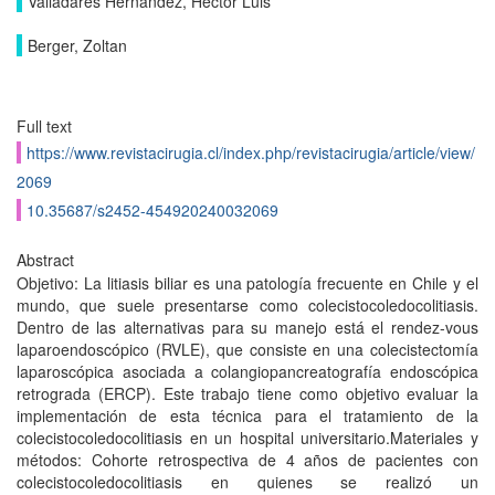
Valladares Hernandez, Hector Luis
Berger, Zoltan
Full text
https://www.revistacirugia.cl/index.php/revistacirugia/article/view/
2069
10.35687/s2452-454920240032069
Abstract
Objetivo: La litiasis biliar es una patología frecuente en Chile y el
mundo, que suele presentarse como colecistocoledocolitiasis.
Dentro de las alternativas para su manejo está el rendez-vous
laparoendoscópico (RVLE), que consiste en una colecistectomía
laparoscópica asociada a colangiopancreatografía endoscópica
retrograda (ERCP). Este trabajo tiene como objetivo evaluar la
implementación de esta técnica para el tratamiento de la
colecistocoledocolitiasis en un hospital universitario.Materiales y
métodos: Cohorte retrospectiva de 4 años de pacientes con
colecistocoledocolitiasis en quienes se realizó un