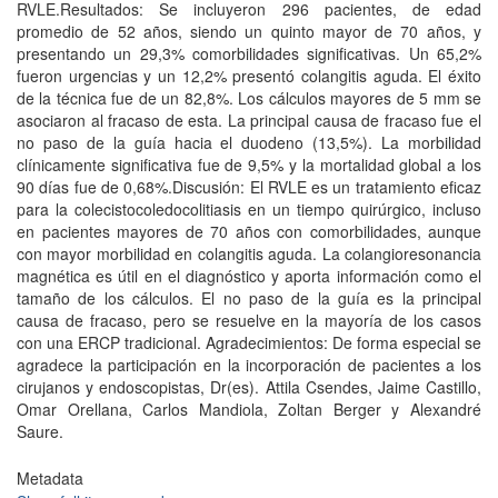
RVLE.Resultados: Se incluyeron 296 pacientes, de edad
promedio de 52 años, siendo un quinto mayor de 70 años, y
presentando un 29,3% comorbilidades significativas. Un 65,2%
fueron urgencias y un 12,2% presentó colangitis aguda. El éxito
de la técnica fue de un 82,8%. Los cálculos mayores de 5 mm se
asociaron al fracaso de esta. La principal causa de fracaso fue el
no paso de la guía hacia el duodeno (13,5%). La morbilidad
clínicamente significativa fue de 9,5% y la mortalidad global a los
90 días fue de 0,68%.Discusión: El RVLE es un tratamiento eficaz
para la colecistocoledocolitiasis en un tiempo quirúrgico, incluso
en pacientes mayores de 70 años con comorbilidades, aunque
con mayor morbilidad en colangitis aguda. La colangioresonancia
magnética es útil en el diagnóstico y aporta información como el
tamaño de los cálculos. El no paso de la guía es la principal
causa de fracaso, pero se resuelve en la mayoría de los casos
con una ERCP tradicional. Agradecimientos: De forma especial se
agradece la participación en la incorporación de pacientes a los
cirujanos y endoscopistas, Dr(es). Attila Csendes, Jaime Castillo,
Omar Orellana, Carlos Mandiola, Zoltan Berger y Alexandré
Saure.
Metadata