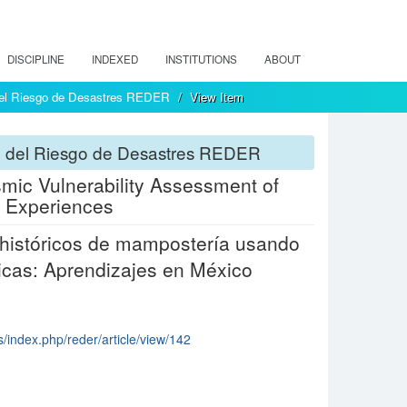
DISCIPLINE
INDEXED
INSTITUTIONS
ABOUT
 del Riesgo de Desastres REDER
View Item
ón del Riesgo de Desastres REDER
mic Vulnerability Assessment of
n Experiences
s históricos de mampostería usando
cas: Aprendizajes en México
s/index.php/reder/article/view/142