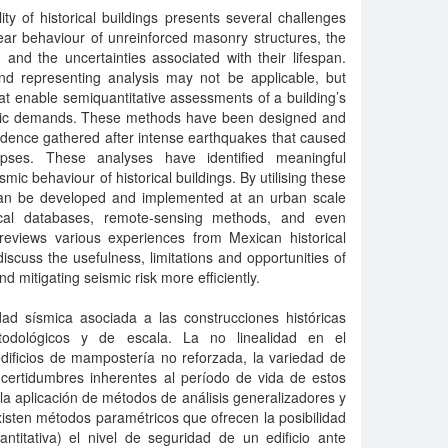
ity of historical buildings presents several challenges
ear behaviour of unreinforced masonry structures, the
, and the uncertainties associated with their lifespan.
and representing analysis may not be applicable, but
t enable semiquantitative assessments of a building’s
ismic demands. These methods have been designed and
idence gathered after intense earthquakes that caused
apses. These analyses have identified meaningful
mic behaviour of historical buildings. By utilising these
an be developed and implemented at an urban scale
hical databases, remote-sensing methods, and even
 reviews various experiences from Mexican historical
discuss the usefulness, limitations and opportunities of
 mitigating seismic risk more efficiently.
dad sísmica asociada a las construcciones históricas
todológicos y de escala. La no linealidad en el
dificios de mampostería no reforzada, la variedad de
incertidumbres inherentes al período de vida de estos
 la aplicación de métodos de análisis generalizadores y
isten métodos paramétricos que ofrecen la posibilidad
titativa) el nivel de seguridad de un edificio ante