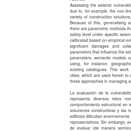
Assessing the seismic vulnerabil
due to, for example, the non-lin
variety of construction solutions
Because of this, generalising 
there are parametric methods tha
safety level under specific se
calibrated based on empirical ev
significant damages and coll
parameters that influence the seis
parameters, semantic models c
using, for instance, geograp
existing catalogues. This work
cities, which are used herein to 
these approaches in managing and
La evaluación de la vulnerabili
representa diversos retos me
comportamiento estructural en e
soluciones constructivas y las 
edificios dificultan enormemente
representativos. Sin embargo, ex
de evaluar (de manera semicuan