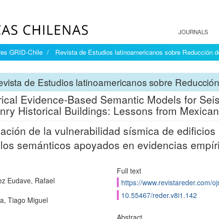
JOURNALS
res GRID-Chile
Revista de Estudios latinoamericanos sobre Reducción
vista de Estudios latinoamericanos sobre Reducci
ical Evidence-Based Semantic Models for Seis
ry Historical Buildings: Lessons from Mexica
ación de la vulnerabilidad sísmica de edificio
os semánticos apoyados en evidencias empíri
Full text
z Eudave, Rafael
https://www.revistareder.com/oj
10.55467/reder.v8i1.142
ra, Tiago Miguel
Abstract