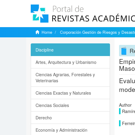
Home
Corporación Gestión de Riesgos y Desast
Re
Discipline
Empir
Artes, Arquitectura y Urbanismo
Mason
Ciencias Agrarias, Forestales y
Evalu
Veterinarias
model
Ciencias Exactas y Naturales
Author
Ciencias Sociales
Ramíre
Derecho
Ferrei
Economía y Administración