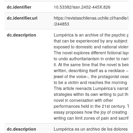
dc.identifier
10.53382/issn.2452-445X.826
dc.identifier.uri
https://revistaschilenas.uchile.cl/handle/2
/244853
dc.description
Lumpérica is an archive of the psychic pa
that can be experienced by any subject
exposed to domestic and national violence
The novel explores different fictional layer
to undo authoritarianism in order to narrat
it. At the same time that the novel is being
written, describing itself as a necklace –a
jewel of the voice–, the protagonist cease
to be a victim and reaches the morning lig
This article reenacts Lumpérica’s narrativ
strategies within its own writing to put the
novel in conversation with other
performances held in the 21st century. Th
essay proposes how the joy of creating a
writing can limit zones of pain and sacrific
dc.description
Lumpérica es un archivo de los dolores