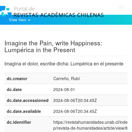
Toggl
navig
View Item
Show simple item record
Imagine the Pain, write Happiness:
Lumpérica in the Present
Imagina el dolor, escribe dicha: Lumpérica en el presente
dc.creator
Carreño, Rubí
dc.date
2024-08-01
dc.date.accessioned
2024-08-06T20:34:45Z
dc.date.available
2024-08-06T20:34:45Z
dc.identifier
https://revistahumanidades.unab.cl/index.
p/revista-de-humanidades/article/view/82