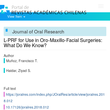
Toggl
navig
View Item
Journal of Oral Research
L-PRF for Use in Oro-Maxillo-Facial Surgeries:
What Do We Know?
Author
Muñoz, Francisco T.
Haidar, Ziyad S.
Full text
https://joralres.com/index.php/JOralRes/article/view/joralres.201
8.012
10.17126/joralres.2018.012