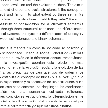
social evolution and the evolution of ideas. The aim is
t kind of order and social structures is the concept of
zed? and, in turn, to what extent do these semantics
ations of the structures to which they refer? Based on
ssibility of consolidation for a cultivated semantics
through three structural conditions: the differentiation
al systems, the systemic differentiation of society by
etween self-reference and binary schemata.
añe a la manera en cómo la sociedad se describe y,
lo seleccionado. Desde la Teoría General de Sistemas
aborda a través de la diferencia estructura/semántica.
n la investigación abordan esta relación, o más
(o no) entre la evolución social y la evolución de las
der a las preguntas de ¿en qué tipo de orden y de
y estabiliza el concepto de niñez? y, a su vez, ¿en qué
s experiencias y expectativas de las estructuras a las
en este caso concreto, se despliegan las condiciones
ación de una semántica cultivada (diferencia
es condiciones estructurales: la diferenciación entre
ciales, la diferenciación sistémica de la sociedad por
entre autorreferencia y esquematismos binarios.