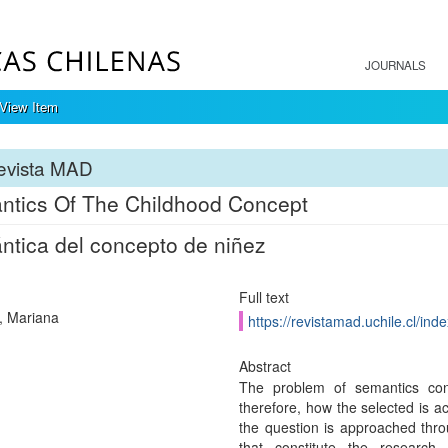
JOURNALS
View Item
evista MAD
tics Of The Childhood Concept
tica del concepto de niñez
Full text
, Mariana
https://revistamad.uchile.cl/in
Abstract
The problem of semantics con
therefore, how the selected is a
the question is approached thro
that constitute the research 