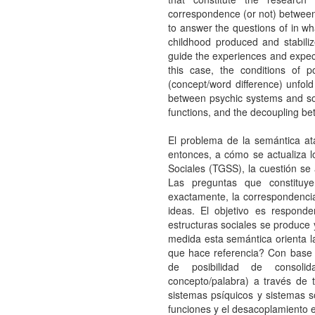
correspondence (or not) between 
to answer the questions of in wha
childhood produced and stabili
guide the experiences and expect
this case, the conditions of po
(concept/word difference) unfold 
between psychic systems and soci
functions, and the decoupling b
El problema de la semántica at
entonces, a cómo se actualiza 
Sociales (TGSS), la cuestión se 
Las preguntas que constituye
exactamente, la correspondencia 
ideas. El objetivo es respon
estructuras sociales se produce 
medida esta semántica orienta la
que hace referencia? Con base 
de posibilidad de consolid
concepto/palabra) a través de tr
sistemas psíquicos y sistemas so
funciones y el desacoplamiento 