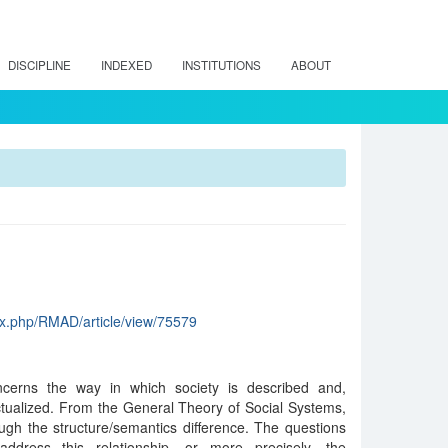
DISCIPLINE
INDEXED
INSTITUTIONS
ABOUT
dex.php/RMAD/article/view/75579
cerns the way in which society is described and,
ctualized. From the General Theory of Social Systems,
ugh the structure/semantics difference. The questions
address this relationship, or more precisely, the