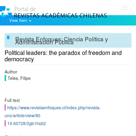
Toggl
navig
View Item
Revista Enfoques: Ciencia Política y
Administración Pública
Political leaders: the paradox of freedom and
democracy
Author
Teles, Filipe
Full text
https://www.revistaenfoques.cl/index.php/revista-
uno/article/view/80
10.60728/2gb1hs02