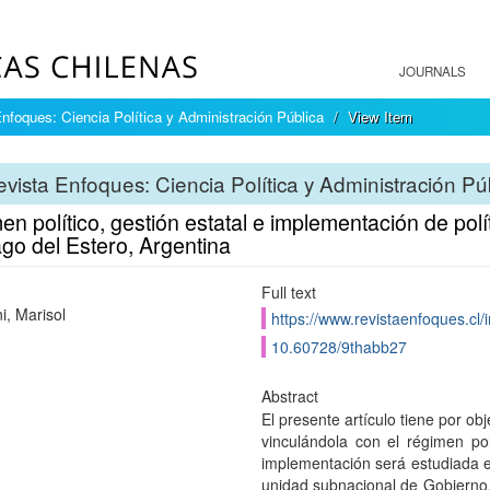
JOURNALS
nfoques: Ciencia Política y Administración Pública
View Item
vista Enfoques: Ciencia Política y Administración Pú
n político, gestión estatal e implementación de polí
go del Estero, Argentina
Full text
i, Marisol
https://www.revistaenfoques.cl/
10.60728/9thabb27
Abstract
El presente artículo tiene por ob
vinculándola con el régimen polí
implementación será estudiada en 
unidad subnacional de Gobierno