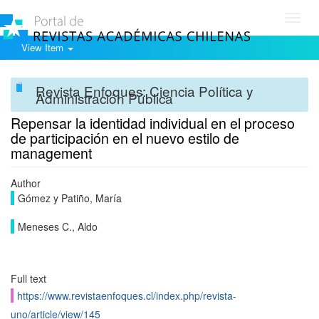
Toggl
navig
View Item
Revista Enfoques: Ciencia Política y
Administración Pública
Repensar la identidad individual en el proceso
de participación en el nuevo estilo de
management
Author
Gómez y Patiño, María
Meneses C., Aldo
Full text
https://www.revistaenfoques.cl/index.php/revista-
uno/article/view/145