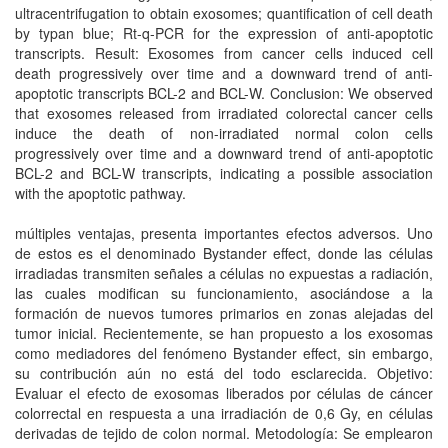
ultracentrifugation to obtain exosomes; quantification of cell death
by typan blue; Rt-q-PCR for the expression of anti-apoptotic
transcripts. Result: Exosomes from cancer cells induced cell
death progressively over time and a downward trend of anti-
apoptotic transcripts BCL-2 and BCL-W. Conclusion: We observed
that exosomes released from irradiated colorectal cancer cells
induce the death of non-irradiated normal colon cells
progressively over time and a downward trend of anti-apoptotic
BCL-2 and BCL-W transcripts, indicating a possible association
with the apoptotic pathway.
múltiples ventajas, presenta importantes efectos adversos. Uno
de estos es el denominado Bystander effect, donde las células
irradiadas transmiten señales a células no expuestas a radiación,
las cuales modifican su funcionamiento, asociándose a la
formación de nuevos tumores primarios en zonas alejadas del
tumor inicial. Recientemente, se han propuesto a los exosomas
como mediadores del fenómeno Bystander effect, sin embargo,
su contribución aún no está del todo esclarecida. Objetivo:
Evaluar el efecto de exosomas liberados por células de cáncer
colorrectal en respuesta a una irradiación de 0,6 Gy, en células
derivadas de tejido de colon normal. Metodología: Se emplearon