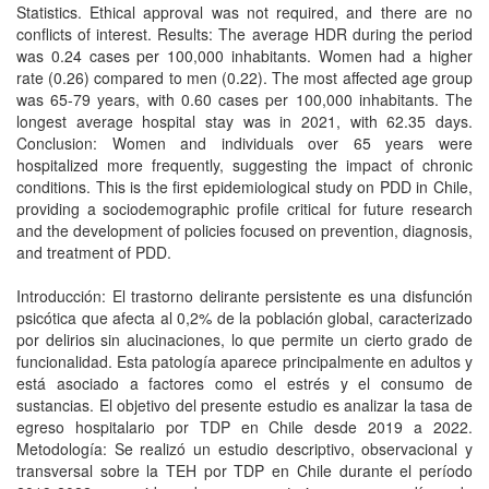
Statistics. Ethical approval was not required, and there are no
conflicts of interest. Results: The average HDR during the period
was 0.24 cases per 100,000 inhabitants. Women had a higher
rate (0.26) compared to men (0.22). The most affected age group
was 65-79 years, with 0.60 cases per 100,000 inhabitants. The
longest average hospital stay was in 2021, with 62.35 days.
Conclusion: Women and individuals over 65 years were
hospitalized more frequently, suggesting the impact of chronic
conditions. This is the first epidemiological study on PDD in Chile,
providing a sociodemographic profile critical for future research
and the development of policies focused on prevention, diagnosis,
and treatment of PDD.
Introducción: El trastorno delirante persistente es una disfunción
psicótica que afecta al 0,2% de la población global, caracterizado
por delirios sin alucinaciones, lo que permite un cierto grado de
funcionalidad. Esta patología aparece principalmente en adultos y
está asociado a factores como el estrés y el consumo de
sustancias. El objetivo del presente estudio es analizar la tasa de
egreso hospitalario por TDP en Chile desde 2019 a 2022.
Metodología: Se realizó un estudio descriptivo, observacional y
transversal sobre la TEH por TDP en Chile durante el período