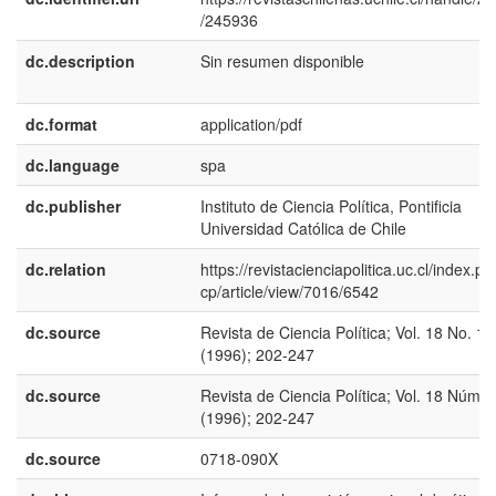
/245936
dc.description
Sin resumen disponible
dc.format
application/pdf
dc.language
spa
dc.publisher
Instituto de Ciencia Política, Pontificia
Universidad Católica de Chile
dc.relation
https://revistacienciapolitica.uc.cl/index.ph
cp/article/view/7016/6542
dc.source
Revista de Ciencia Política; Vol. 18 No. 1-
(1996); 202-247
dc.source
Revista de Ciencia Política; Vol. 18 Núm. 
(1996); 202-247
dc.source
0718-090X