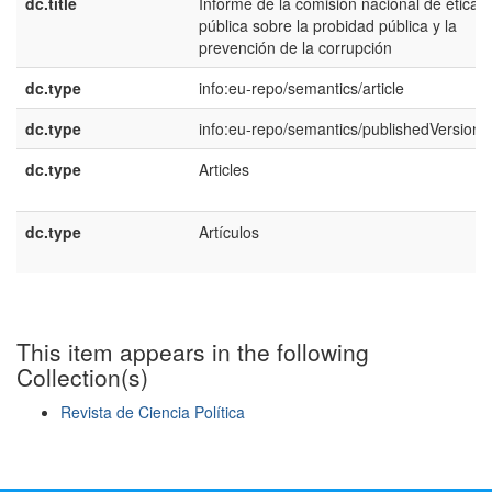
dc.title
Informe de la comisión nacional de ética
pública sobre la probidad pública y la
prevención de la corrupción
dc.type
info:eu-repo/semantics/article
dc.type
info:eu-repo/semantics/publishedVersion
dc.type
Articles
dc.type
Artículos
This item appears in the following
Collection(s)
Revista de Ciencia Política
Show simple item record