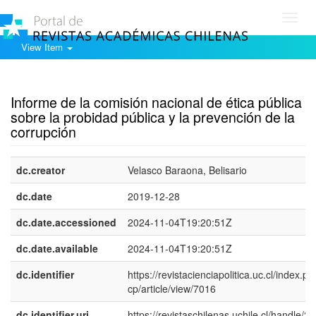
Toggl
navig
View Item
Show simple item record
Informe de la comisión nacional de ética pública
sobre la probidad pública y la prevención de la
corrupción
dc.creator
Velasco Baraona, Belisario
dc.date
2019-12-28
dc.date.accessioned
2024-11-04T19:20:51Z
dc.date.available
2024-11-04T19:20:51Z
dc.identifier
https://revistacienciapolitica.uc.cl/index.ph
cp/article/view/7016
dc.identifier.uri
https://revistaschilenas.uchile.cl/handle/2