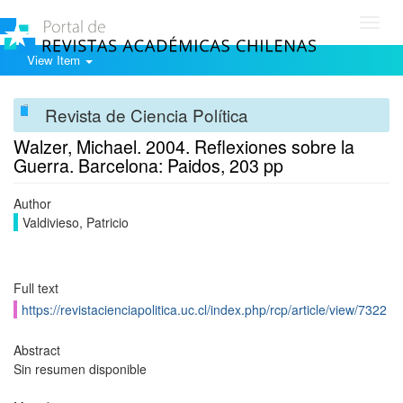
Toggl
navig
View Item
Revista de Ciencia Política
Walzer, Michael. 2004. Reflexiones sobre la
Guerra. Barcelona: Paidos, 203 pp
Author
Valdivieso, Patricio
Full text
https://revistacienciapolitica.uc.cl/index.php/rcp/article/view/7322
Abstract
Sin resumen disponible