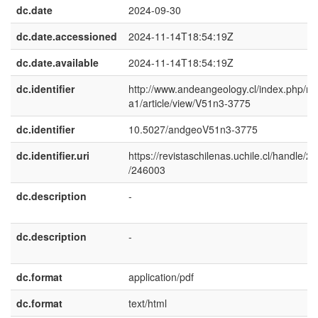
dc.date
2024-09-30
dc.date.accessioned
2024-11-14T18:54:19Z
dc.date.available
2024-11-14T18:54:19Z
dc.identifier
http://www.andeangeology.cl/index.php/rev
a1/article/view/V51n3-3775
dc.identifier
10.5027/andgeoV51n3-3775
dc.identifier.uri
https://revistaschilenas.uchile.cl/handle/2
/246003
dc.description
-
dc.description
-
dc.format
application/pdf
dc.format
text/html