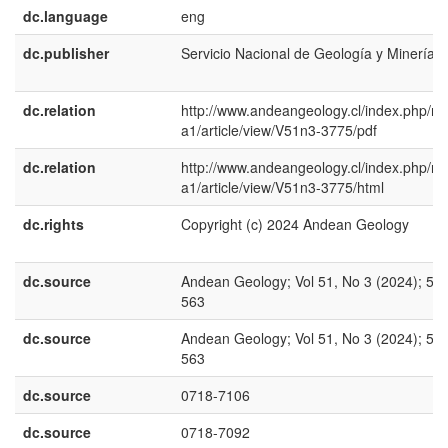
dc.language
eng
dc.publisher
Servicio Nacional de Geología y Minería
dc.relation
http://www.andeangeology.cl/index.php/rev
a1/article/view/V51n3-3775/pdf
dc.relation
http://www.andeangeology.cl/index.php/rev
a1/article/view/V51n3-3775/html
dc.rights
Copyright (c) 2024 Andean Geology
dc.source
Andean Geology; Vol 51, No 3 (2024); 56
563
dc.source
Andean Geology; Vol 51, No 3 (2024); 56
563
dc.source
0718-7106
dc.source
0718-7092