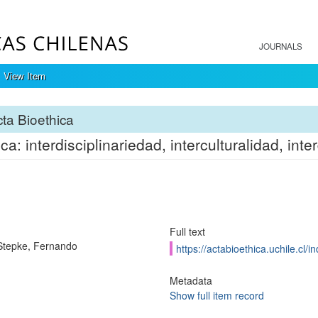
JOURNALS
View Item
ta Bioethica
ica: interdisciplinariedad, interculturalidad, inte
Full text
Stepke, Fernando
https://actabioethica.uchile.cl/
Metadata
Show full item record