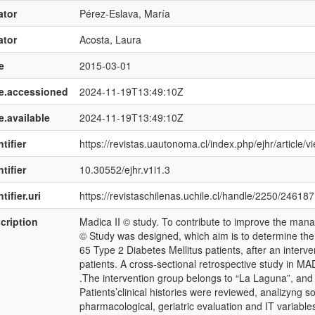
ator
Pérez-Eslava, María
ator
Acosta, Laura
e
2015-03-01
e.accessioned
2024-11-19T13:49:10Z
e.available
2024-11-19T13:49:10Z
tifier
https://revistas.uautonoma.cl/index.php/ejhr/article/
tifier
10.30552/ejhr.v1i1.3
tifier.uri
https://revistaschilenas.uchile.cl/handle/2250/246187
cription
Madica II © study. To contribute to improve the man
© Study was designed, which aim is to determine the d
65 Type 2 Diabetes Mellitus patients, after an interv
patients. A cross-sectional retrospective study in M
.The intervention group belongs to “La Laguna”, and 
Patients’clinical histories were reviewed, analizyng s
pharmacological, geriatric evaluation and IT variable