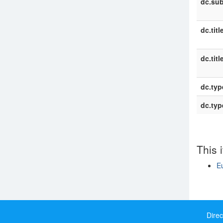
dc.sub
dc.titl
dc.titl
dc.typ
dc.typ
This 
E
Show si
Direc