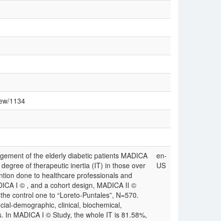
view/1134
agement of the elderly diabetic patients MADICA
en-
egree of therapeutic inertia (IT) in those over
US
ention done to healthcare professionals and
ADICA I © , and a cohort design, MADICA II ©
the control one to “Loreto-Puntales”, N=570.
ocial-demographic, clinical, biochemical,
s. In MADICA I © Study, the whole IT is 81.58%,