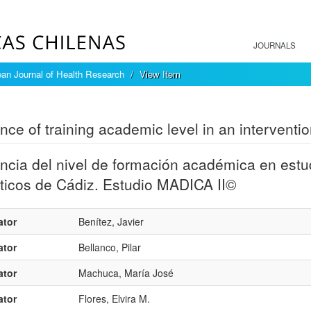
JOURNALS
an Journal of Health Research
View Item
mple item record
ence of training academic level in an interventio
encia del nivel de formación académica en est
ticos de Cádiz. Estudio MADICA II©
ator
Benítez, Javier
ator
Bellanco, Pilar
ator
Machuca, María José
ator
Flores, Elvira M.