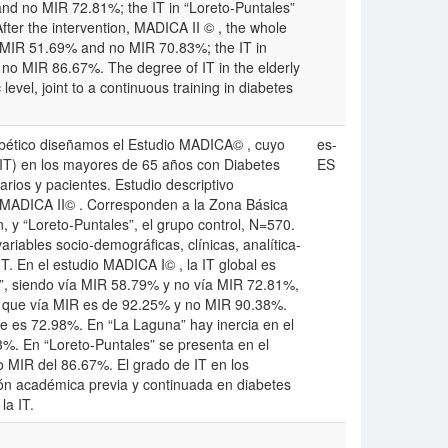
d no MIR 72.81%; the IT in “Loreto-Puntales”
er the intervention, MADICA II © , the whole
g MIR 51.69% and no MIR 70.83%; the IT in
no MIR 86.67%. The degree of IT in the elderly
level, joint to a continuous training in diabetes
iabético diseñamos el Estudio MADICA© , cuyo
es-
 (IT) en los mayores de 65 años con Diabetes
ES
tarios y pacientes. Estudio descriptivo
s MADICA II© . Corresponden a la Zona Básica
, y “Loreto-Puntales”, el grupo control, N=570.
ariables socio-demográficas, clínicas, analítica-
IT. En el estudio MADICA I© , la IT global es
”, siendo vía MIR 58.79% y no vía MIR 72.81%,
l que vía MIR es de 92.25% y no MIR 90.38%.
nte es 72.98%. En “La Laguna” hay inercia en el
%. En “Loreto-Puntales” se presenta en el
o MIR del 86.67%. El grado de IT en los
ón académica previa y continuada en diabetes
la IT.