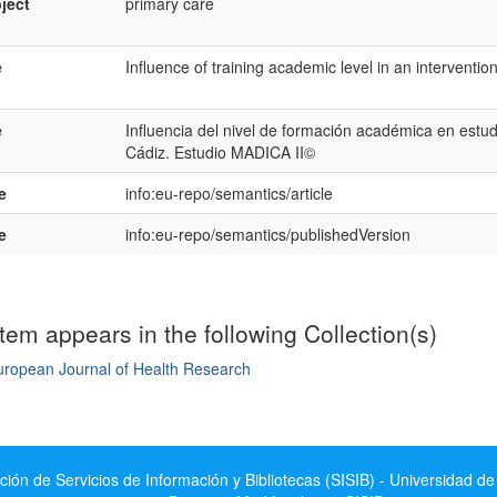
ject
primary care
e
Influence of training academic level in an intervention
e
Influencia del nivel de formación académica en estu
Cádiz. Estudio MADICA II©
e
info:eu-repo/semantics/article
e
info:eu-repo/semantics/publishedVersion
item appears in the following Collection(s)
uropean Journal of Health Research
mple item record
ción de Servicios de Información y Bibliotecas (SISIB) - Universidad de