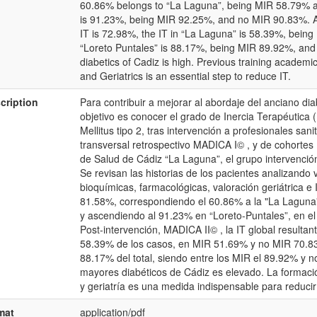
60.86% belongs to “La Laguna”, being MIR 58.79% an
is 91.23%, being MIR 92.25%, and no MIR 90.83%. Aft
IT is 72.98%, the IT in “La Laguna” is 58.39%, bein
“Loreto Puntales” is 88.17%, being MIR 89.92%, and 
diabetics of Cadiz is high. Previous training academic 
and Geriatrics is an essential step to reduce IT.
cription
Para contribuir a mejorar al abordaje del anciano d
objetivo es conocer el grado de Inercia Terapéutica
Mellitus tipo 2, tras intervención a profesionales sani
transversal retrospectivo MADICA I© , y de cohorte
de Salud de Cádiz “La Laguna”, el grupo intervención
Se revisan las historias de los pacientes analizando v
bioquímicas, farmacológicas, valoración geriátrica e 
81.58%, correspondiendo el 60.86% a la "La Laguna
y ascendiendo al 91.23% en “Loreto-Puntales”, en e
Post-intervención, MADICA II© , la IT global resulta
58.39% de los casos, en MIR 51.69% y no MIR 70.83
88.17% del total, siendo entre los MIR el 89.92% y n
mayores diabéticos de Cádiz es elevado. La formaci
y geriatría es una medida indispensable para reducir 
mat
application/pdf