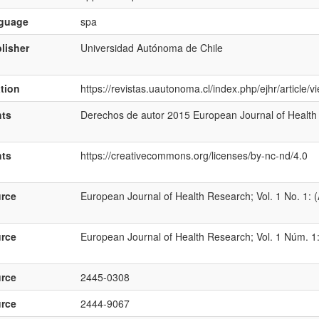
nguage
spa
lisher
Universidad Autónoma de Chile
ation
https://revistas.uautonoma.cl/index.php/ejhr/article/
hts
Derechos de autor 2015 European Journal of Health
hts
https://creativecommons.org/licenses/by-nc-nd/4.0
rce
European Journal of Health Research; Vol. 1 No. 1: (
rce
European Journal of Health Research; Vol. 1 Núm. 1: 
rce
2445-0308
rce
2444-9067