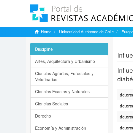
Home
Universidad Autónoma de Chile
Europe
Show si
Discipline
Influ
Artes, Arquitectura y Urbanismo
Influ
Ciencias Agrarias, Forestales y
diabé
Veterinarias
Ciencias Exactas y Naturales
dc.cre
Ciencias Sociales
dc.cre
Derecho
dc.cre
dc.cre
Economía y Administración