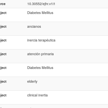
rce
10.30552/ejhr.v1i1
ject
Diabetes Mellitus
ject
ancianos
ject
inercia terapéutica
ject
atención primaria
ject
Diabetes Mellitus
ject
elderly
ject
clinical inertia