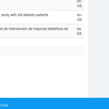
en-
US
 study with old diabetic patients
en-
US
dio de intervención de mayores diabéticos de
es-
ES
 Chile