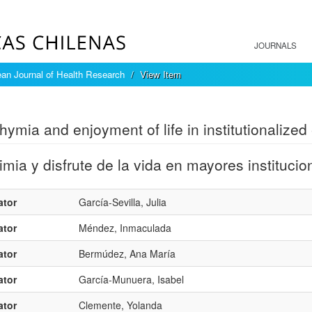
JOURNALS
an Journal of Health Research
View Item
mple item record
thymia and enjoyment of life in institutionalize
timia y disfrute de la vida en mayores instituc
ator
García-Sevilla, Julia
ator
Méndez, Inmaculada
ator
Bermúdez, Ana María
ator
García-Munuera, Isabel
ator
Clemente, Yolanda