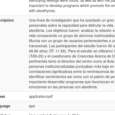
identifying feelings were found, as well as with the pat
important to develop programs which promote the en
with alexithymia.
cription
Una línea de investigación que ha suscitado un gran 
personales sobre la capacidad para disfrutar la vida
alexitimia. Los objetivos fueron: analizar la relación e
vida comparando un grupo de alumnos matriculados 
Murcia con un grupo de usuarios pertenecientes a un c
transversal. Los participantes del estudio fueron 80 
68.86 años; DT: 11.99). Para el estudio se utilizaron
(TAS-20) y el cuestionario de Creencias Acerca de Dis
pertinentes tanto al directivo del centro como al Au
personas institucionalizadas puntuaban más bajo en 
correlaciones significativas entre la reminiscencia d
identificar sentimientos así como con el patrón de p
importante desarrollar programas que favorezcan el d
emociones en las personas con alexitimia.
mat
application/pdf
nguage
spa