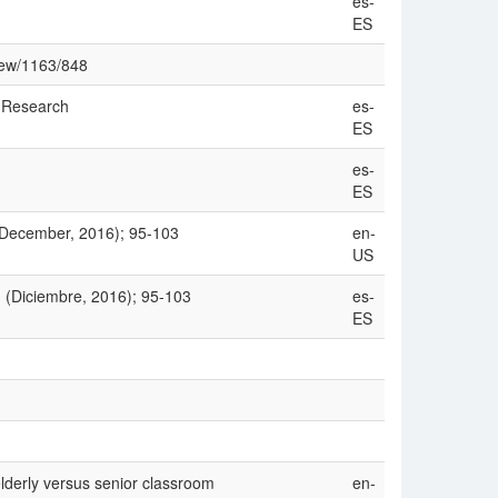
es-
ES
view/1163/848
 Research
es-
ES
es-
ES
 (December, 2016); 95-103
en-
US
: (Diciembre, 2016); 95-103
es-
ES
 elderly versus senior classroom
en-