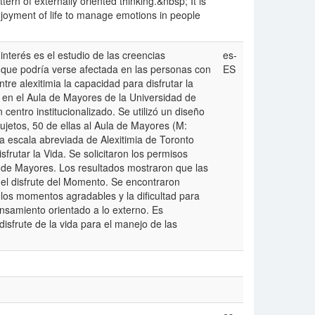
tern of externally oriented thinking.&nbsp; It is
joyment of life to manage emotions in people
interés es el estudio de las creencias
es-
, que podría verse afectada en las personas con
ES
ntre alexitimia la capacidad para disfrutar la
en el Aula de Mayores de la Universidad de
entro institucionalizado. Se utilizó un diseño
sujetos, 50 de ellas al Aula de Mayores (M:
 la escala abreviada de Alexitimia de Toronto
frutar la Vida. Se solicitaron los permisos
la de Mayores. Los resultados mostraron que las
el disfrute del Momento. Se encontraron
e los momentos agradables y la dificultad para
ensamiento orientado a lo externo. Es
isfrute de la vida para el manejo de las