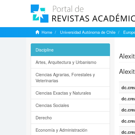
Home
Universidad Autónoma de Chile
Europe
Show si
Discipline
Alexi
Artes, Arquitectura y Urbanismo
Alexi
Ciencias Agrarias, Forestales y
Veterinarias
dc.cre
Ciencias Exactas y Naturales
dc.cre
Ciencias Sociales
dc.cre
Derecho
dc.cre
Economía y Administración
dc.cre