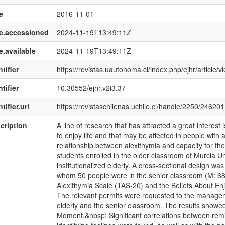
e
2016-11-01
e.accessioned
2024-11-19T13:49:11Z
e.available
2024-11-19T13:49:11Z
tifier
https://revistas.uautonoma.cl/index.php/ejhr/article/
tifier
10.30552/ejhr.v2i3.37
tifier.uri
https://revistaschilenas.uchile.cl/handle/2250/246201
cription
A line of research that has attracted a great interest i
to enjoy life and that may be affected in people with 
relationship between alexithymia and capacity for th
students enrolled in the older classroom of Murcia Un
institutionalized elderly. A cross-sectional design wa
whom 50 people were in the senior classroom (M: 68.
Alexithymia Scale (TAS-20) and the Beliefs About Enj
The relevant permits were requested to the managemen
elderly and the senior classroom. The results showed 
Moment.&nbsp; Significant correlations between remini