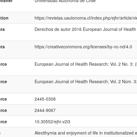
lisher
Universidad Autónoma de Chile
ation
https://revistas.uautonoma.cl/index.php/ejhr/article/
hts
Derechos de autor 2016 European Journal of Health
hts
https://creativecommons.org/licenses/by-nc-nd/4.0
rce
European Journal of Health Research; Vol. 2 No. 3:
rce
European Journal of Health Research; Vol. 2 Núm. 3
rce
2445-0308
rce
2444-9067
rce
10.30552/ejhr.v2i3
e
Alexithymia and enjoyment of life in institutionalized