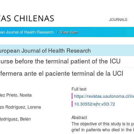
JOURNALS
an Journal of Health Research
View Item
ropean Journal of Health Research
urse before the terminal patient of the ICU
fermera ante el paciente terminal de la UCI
Full text
ez Prieto, Noelia
https://revistas.uautonoma.cl/in
10.30552/ejhr.v3i3.72
zo Rodríguez, Lorena
Abstract
odríguez, Belén
The objective of this study is to 
grief in patients who died in the