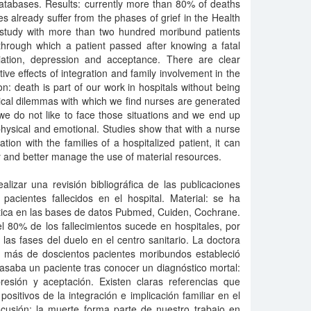
tabases. Results: currently more than 80% of deaths
ves already suffer from the phases of grief in the Health
a study with more than two hundred moribund patients
 through which a patient passed after knowing a fatal
tiation, depression and acceptance. There are clear
tive effects of integration and family involvement in the
ion: death is part of our work in hospitals without being
thical dilemmas with which we find nurses are generated
 we do not like to face those situations and we end up
hysical and emotional. Studies show that with a nurse
on with the families of a hospitalized patient, it can
ay and better manage the use of material resources.
ealizar una revisión bibliográfica de las publicaciones
pacientes fallecidos en el hospital. Material: se ha
tica en las bases de datos Pubmed, Cuiden, Cochrane.
 80% de los fallecimientos sucede en hospitales, por
 las fases del duelo en el centro sanitario. La doctora
n más de doscientos pacientes moribundos estableció
pasaba un paciente tras conocer un diagnóstico mortal:
presión y aceptación. Existen claras referencias que
ositivos de la integración e implicación familiar en el
iscusión: la muerte forma parte de nuestro trabajo en