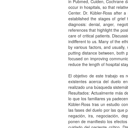
in Pubmed, Cuiden, Cochrane da
occur in hospitals, so that relati
Center. Dr. Kübler-Ross after 
established the stages of grief
diagnosis: denial, anger, nego
references that highlight the posi
care of critical patients. Discuss
indifferent to us. Many of the e
by various factors, and usually,
putting distance between, both p
focused on improving communicati
reduce the length of hospital st
El objetivo de este trabajo es r
existentes acerca del duelo en 
realizado una búsqueda sistemá
Resultados: Actualmente más del
lo que los familiares ya padecen
Kübler-Ross tras un estudio co
las fases del duelo por las que 
negación, ira, negociación, de
ponen de manifiesto los efectos p
cuidado del paciente crítico. D