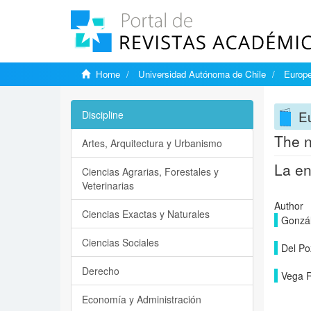
Home
Universidad Autónoma de Chile
Europe
Eu
Discipline
The n
Artes, Arquitectura y Urbanismo
La en
Ciencias Agrarias, Forestales y
Veterinarias
Author
Ciencias Exactas y Naturales
Gonzál
Ciencias Sociales
Del Po
Derecho
Vega R
Economía y Administración