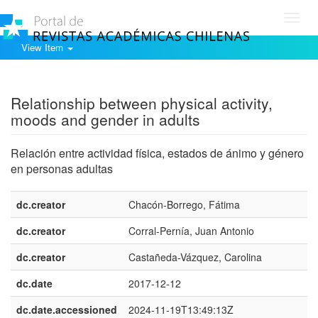
Toggl
navig
View Item
Show simple item record
Relationship between physical activity,
moods and gender in adults
Relación entre actividad física, estados de ánimo y género
en personas adultas
dc.creator
Chacón-Borrego, Fátima
dc.creator
Corral-Pernía, Juan Antonio
dc.creator
Castañeda-Vázquez, Carolina
dc.date
2017-12-12
dc.date.accessioned
2024-11-19T13:49:13Z