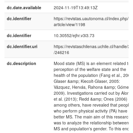
dc.date.available
2024-11-19T13:49:13Z
dc.identifier
https://revistas.uautonoma.cl/index.php/ej
article/view/1198
dc.identifier
10.30552/ejhr.v3i3.73
dc.identifier.uri
https://revistaschilenas.uchile.cl/handle/2
/246216
dc.description
Mood state (MS) is an element related to 
perception of the welfare state and the
health of the population (Fang et al., 2008
Glaser &amp; Kiecolt-Glaser, 2005:
Vázquez, Hervás, Rahona &amp; Gómez,
2009). Investigations carried out by Alons
et al. (2013); Redd &amp; Ones (2006) or
among others, have revealed that people
who perform physical activity (PA) have
better MS. The main aim of this research
was to analyze the relationship between P
MS and population's gender. To this end, 