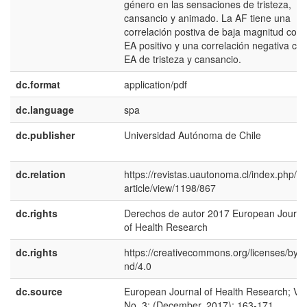
género en las sensaciones de tristeza,
cansancio y animado. La AF tiene una
correlación postiva de baja magnitud con 
EA positivo y una correlación negativa con
EA de tristeza y cansancio.
dc.format
application/pdf
dc.language
spa
dc.publisher
Universidad Autónoma de Chile
dc.relation
https://revistas.uautonoma.cl/index.php/ej
article/view/1198/867
dc.rights
Derechos de autor 2017 European Journa
of Health Research
dc.rights
https://creativecommons.org/licenses/by-n
nd/4.0
dc.source
European Journal of Health Research; Vol
No. 3: (December, 2017); 163-171