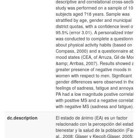
descriptive and correlational cross-section
study was performed on a sample of 1002
subjects aged ?18 years. Sample was
stratified by age, gender and municipal
district quotas, with a confidence level of
95.5% (error 3.01). A personalized intervi
was conducted to complete a questionnai
about physical activity habits (based on
Compass, 2000) and a questionnaire abo
mood states (CEA, of Arruza, Gil de Mont
&amp; Arribas, 2007). Results showed a
greater presence of negative moods in
women with respect to men. Significant
gender differences were observed in the
feelings of sadness, fatigue and annoyanc
PA had a low magnitude postive correlatio
with positive MS and a negative correlatio
with negative MS (sadness and fatigue).
dc.description
El estado de ánimo (EA) es un factor
relacionado con la percepción del estado 
bienestar y la salud de la población (Fang
al., 2008; Glaser y Kiecolt-Glaser, 2005;